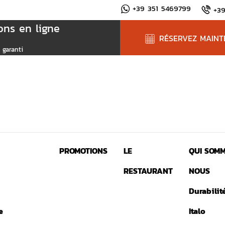
+39 351 5469799
+3
ons en ligne
RÉSERVEZ MAIN
 garanti
PROMOTIONS
LE
QUI SOMM
RESTAURANT
NOUS
Durabilit
e
Italo