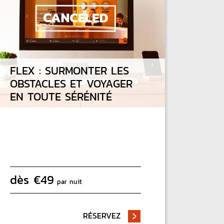
FLEX : SURMONTER LES
OBSTACLES ET VOYAGER
EN TOUTE SÉRÉNITÉ
dès
€
49
par nuit
!
SQU'À 25 %
RÉSERVEZ
- FLEX : SURMONTER LES 