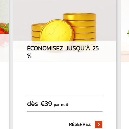
ÉCONOMISEZ JUSQU'À 25
%
dès
€
39
par nuit
R ET RÊVER : PETIT DÉJEUNER ET DÎNER AU MEILLEUR PRIX
RÉSERVEZ
- ÉCONOMISEZ JU