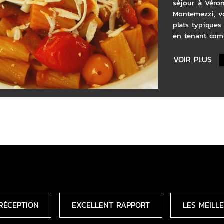
séjour à Véron
Montemezzi, v
plats typiques 
en tenant comp
VOIR PLUS
MO
C NOUS
RÉCEPTION
EXCELLENT RAPPORT
LES MEILL