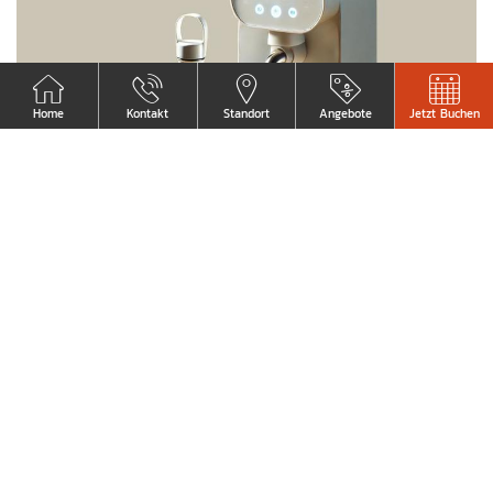
Home
Kontakt
Standort
Angebote
Jetzt Buchen
AUF DEM WEG ZU EINER ZUKUNFT
OHNE EINWEGPLASTIK
Der Großteil des Einwegplastiks wurde eliminiert