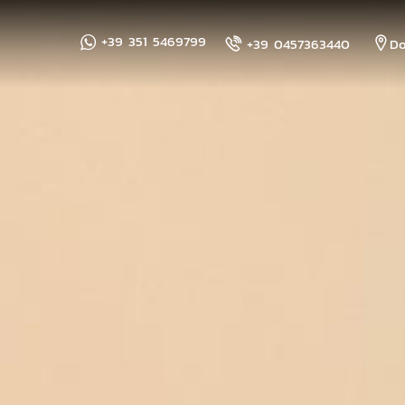
FAMIGLIA
+39 351 5469799
+39 0457363440
Do