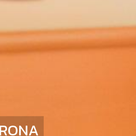
ERONA